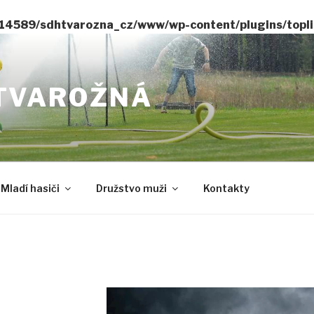
14589/sdhtvarozna_cz/www/wp-content/plugins/toplis
TVAROŽNÁ
Mladí hasiči
Družstvo muži
Kontakty