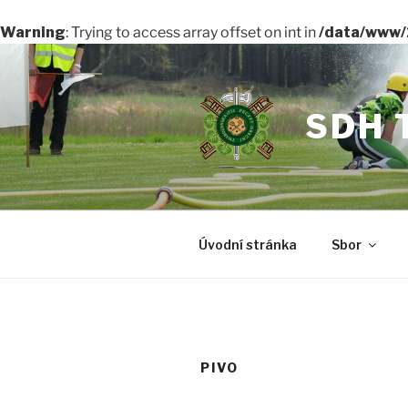
Warning
: Trying to access array offset on int in
/data/www/
Přejít
k
obsahu
SDH 
webu
Úvodní stránka
Sbor
PIVO