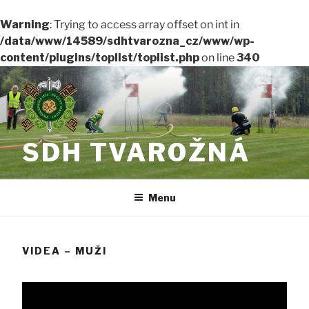
Warning
: Trying to access array offset on int in
/data/www/14589/sdhtvarozna_cz/www/wp-
content/plugins/toplist/toplist.php
on line
340
Přejít
k
obsahu
webu
SDH TVAROŽNÁ
Menu
VIDEA – MUŽI