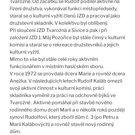
Tvarožné. Od začátku se Rudolf podílel aktivně na
řízení družstva, vykonával funkci místopředsedy,
staral se o kulturní vyžití členů JZD a pracoval jako
družstevní skladník. V kolektivu byl oblíbený.
Při sloučení JZD Tvarožná a Sivice a pak i při
založení JZD 1. Máj Pozořice byl stále činný v kulturní
komisi a staral se o rekreace družstevníků a jejich
kulturní vyžití.
Mimo to vše byl stále celé roky aktivním
funkcionářem v místním hasičském sboru.
V roce 1972 se provdala dcera Marie a rovněž dcera
Anežka. V následujících letech Rudolf Kaláb omezil
svoji aktivní činnost v kulturní komisi, práci
skladníka vyměnil za práci na odchovně býků ve
Tvarožné . Aktivně pomáhal při stavbě nového
rodinného domu dceři Marii a o několik roků později
synovi Rudolfovi, který zbořil dům č. 3 (po Petru a
Marii Kalábových) a rovněž stavěl nový rodinný
dům.