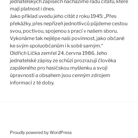
jednatelských zápisech nacházíme řadu citátů, které
mají platnost i dnes.
Jako příklad uvedu jeho citát z roku 1945: „Přes
překážky, přes nepřízeň jednotlivců půjdeme cestou
svou, poctivou, spojenou s prací v našem sboru.
Vykonáme tak nejlépe naši povinnost, jako občané
ke svým spoluobčanům i k sobě samým.“
Oldřich Lička zemřel 24. června 1986. Jeho
jednatelské zápisy ze schůzí prozrazují člověka
zapáleného pro hasičskou myšlenku a svojí
úpravností a obsahem jsou cenným zdrojem
informací z té doby.
Proudly powered by WordPress