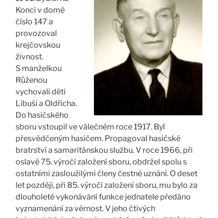
Konci v domě
číslo 147 a
provozoval
krejčovskou
živnost.
S manželkou
Růženou
vychovali děti
Libuši a Oldřicha.
Do hasičského
sboru vstoupil ve válečném roce 1917. Byl
přesvědčeným hasičem. Propagoval hasičské
bratrství a samaritánskou službu. V roce 1966, při
oslavě 75. výročí založení sboru, obdržel spolu s
ostatními zasloužilými členy čestné uznání. O deset
let později, při 85. výročí založení sboru, mu bylo za
dlouholeté vykonávání funkce jednatele předáno
vyznamenání za věrnost. V jeho čtivých