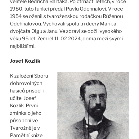
velitele Bedřicha Bartáka. Po čtrnácti letech, v roce
1980, tuto funkci předal Pavlu Odehnalovi. V roce
1954 se oženil s tvaroženskou rodačkou Růženou
Odehnalovou. Vychovali spolu tři dcery Marii, a
dvojčata Olgu a Janu. Ve zdraví se dožil vysokého
věku 95 let. Zemřel 11. 02.2024, doma mezi svými
nejbližšími.
Josef Kozlík
K založení Sboru
dobrovolných
hasičů přispěl i
učitel Josef
Kozlík. První
zmínka o jeho
působení ve
Tvarožné je v
Pamětní knize