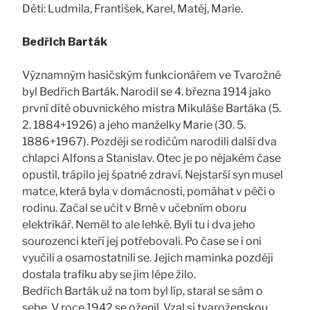
Děti: Ludmila, František, Karel, Matěj, Marie.
Bedřich Barták
Významným hasičským funkcionářem ve Tvarožné
byl Bedřich Barták. Narodil se 4. března 1914 jako
první dítě obuvnického mistra Mikuláše Bartáka (5.
2. 1884+1926) a jeho manželky Marie (30. 5.
1886+1967). Později se rodičům narodili další dva
chlapci Alfons a Stanislav. Otec je po nějakém čase
opustil, trápilo jej špatné zdraví. Nejstarší syn musel
matce, která byla v domácnosti, pomáhat v péči o
rodinu. Začal se učit v Brně v učebním oboru
elektrikář. Neměl to ale lehké. Byli tu i dva jeho
sourozenci kteří jej potřebovali. Po čase se i oni
vyučili a osamostatnili se. Jejich maminka později
dostala trafiku aby se jim lépe žilo.
Bedřich Barták už na tom byl líp, staral se sám o
sebe. V roce 1942 se oženil. Vzal si tvaroženskou