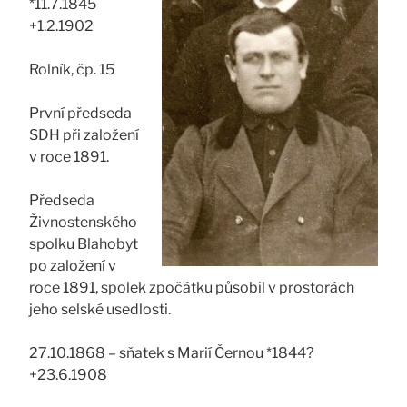
*11.7.1845
+1.2.1902
Rolník, čp. 15
První předseda
SDH při založení
v roce 1891.
Předseda
Živnostenského
spolku Blahobyt
po založení v
roce 1891, spolek zpočátku působil v prostorách
jeho selské usedlosti.
27.10.1868 – sňatek s Marií Černou *1844?
+23.6.1908