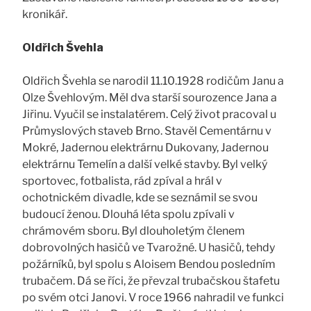
kronikář.
Oldřich Švehla
Oldřich Švehla se narodil 11.10.1928 rodičům Janu a
Olze Švehlovým. Měl dva starší sourozence Jana a
Jiřinu. Vyučil se instalatérem. Celý život pracoval u
Průmyslových staveb Brno. Stavěl Cementárnu v
Mokré, Jadernou elektrárnu Dukovany, Jadernou
elektrárnu Temelín a další velké stavby. Byl velký
sportovec, fotbalista, rád zpíval a hrál v
ochotnickém divadle, kde se seznámil se svou
budoucí ženou. Dlouhá léta spolu zpívali v
chrámovém sboru. Byl dlouholetým členem
dobrovolných hasičů ve Tvarožné. U hasičů, tehdy
požárníků, byl spolu s Aloisem Bendou posledním
trubačem. Dá se říci, že převzal trubačskou štafetu
po svém otci Janovi. V roce 1966 nahradil ve funkci