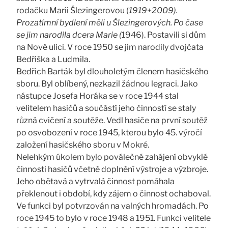
rodačku Marii Šlezingerovou (
1919+2009).
Prozatímní bydlení měli u Šlezingerových. Po čase
se jim narodila dcera Marie (
1946). Postavili si dům
na Nové ulici. V roce 1950 se jim narodily dvojčata
Bedřiška a Ludmila.
Bedřich Barták byl dlouholetým členem hasičského
sboru. Byl oblíbený, nezkazil žádnou legraci. Jako
nástupce Josefa Horáka se v roce 1944 stal
velitelem hasičů a součástí jeho činností se staly
různá cvičení a soutěže. Vedl hasiče na první soutěž
po osvobození v roce 1945, kterou bylo 45. výročí
založení hasičského sboru v Mokré.
Nelehkým úkolem bylo poválečné zahájení obvyklé
činnosti hasičů včetně doplnění výstroje a výzbroje.
Jeho obětavá a vytrvalá činnost pomáhala
překlenout i období, kdy zájem o činnost ochaboval.
Ve funkci byl potvrzován na valných hromadách. Po
roce 1945 to bylo v roce 1948 a 1951. Funkci velitele