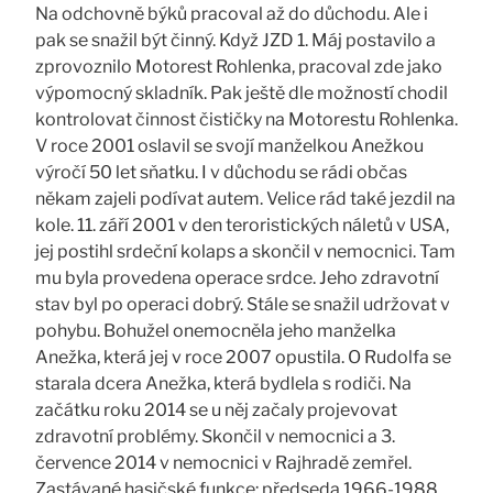
Na odchovně býků pracoval až do důchodu. Ale i
pak se snažil být činný. Když JZD 1. Máj postavilo a
zprovoznilo Motorest Rohlenka, pracoval zde jako
výpomocný skladník. Pak ještě dle možností chodil
kontrolovat činnost čističky na Motorestu Rohlenka.
V roce 2001 oslavil se svojí manželkou Anežkou
výročí 50 let sňatku. I v důchodu se rádi občas
někam zajeli podívat autem. Velice rád také jezdil na
kole. 11. září 2001 v den teroristických náletů v USA,
jej postihl srdeční kolaps a skončil v nemocnici. Tam
mu byla provedena operace srdce. Jeho zdravotní
stav byl po operaci dobrý. Stále se snažil udržovat v
pohybu. Bohužel onemocněla jeho manželka
Anežka, která jej v roce 2007 opustila. O Rudolfa se
starala dcera Anežka, která bydlela s rodiči. Na
začátku roku 2014 se u něj začaly projevovat
zdravotní problémy. Skončil v nemocnici a 3.
července 2014 v nemocnici v Rajhradě zemřel.
Zastávané hasičské funkce: předseda 1966-1988,