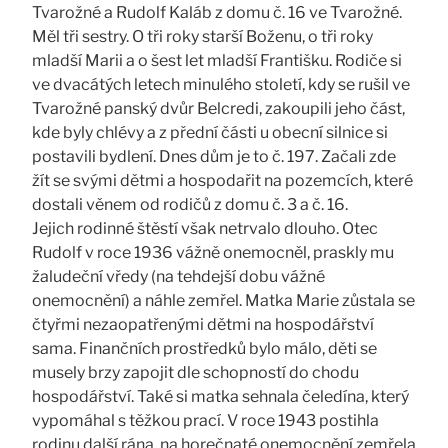
Tvarožné a Rudolf Kaláb z domu č. 16 ve Tvarožné.
Měl tři sestry. O tři roky starší Boženu, o tři roky
mladší Marii a o šest let mladší Františku. Rodiče si
ve dvacátých letech minulého století, kdy se rušil ve
Tvarožné panský dvůr Belcredi, zakoupili jeho část,
kde byly chlévy a z přední části u obecní silnice si
postavili bydlení. Dnes dům je to č. 197. Začali zde
žít se svými dětmi a hospodařit na pozemcích, které
dostali věnem od rodičů z domu č. 3 a č. 16.
Jejich rodinné štěstí však netrvalo dlouho. Otec
Rudolf v roce 1936 vážně onemocněl, praskly mu
žaludeční vředy (na tehdejší dobu vážné
onemocnění) a náhle zemřel. Matka Marie zůstala se
čtyřmi nezaopatřenými dětmi na hospodářství
sama. Finančních prostředků bylo málo, děti se
musely brzy zapojit dle schopností do chodu
hospodářství. Také si matka sehnala čeledína, který
vypomáhal s těžkou prací. V roce 1943 postihla
rodinu další rána, na horečnaté onemocnění zemřela