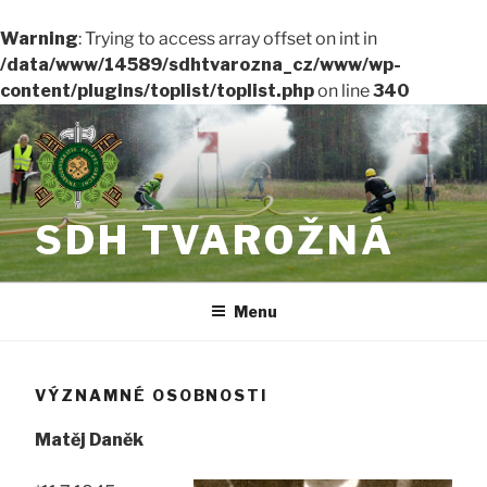
Warning
: Trying to access array offset on int in
/data/www/14589/sdhtvarozna_cz/www/wp-
content/plugins/toplist/toplist.php
on line
340
Přejít
k
obsahu
webu
SDH TVAROŽNÁ
Menu
VÝZNAMNÉ OSOBNOSTI
Matěj Daněk