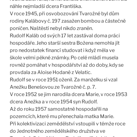
náhle nejmladší dcera Františka.
V roce 1945, při osvobozování Tvarožné byl dům
rodiny Kalábovy č. 197 zasažen bombou a částečně
poničen. Naštěstí nebyl nikdo zraněn.
Rudolf Kaláb od svých 17 let zastával doma práci
hospodáře. Jeho starší sestra Božena nemohla jít
pro nedostatek financí studovat i když měla ve
škole velmi pěkné známky. Po celé mládí musela
rovněž pomáhat v hospodářství až do doby, kdy se
provdala za Aloise Hodaně z Velatic.
Rudolf se v roce 1951 oženil. Za manželku si vzal
Anežku Benešovou ze Tvarožné č. p. 7.
V roce 1952 se jim narodila dcera Marie, v roce 1953
dcera Anežka a v roce 1954 syn Rudolf.
Až do roku 1957 samostatně hospodařili na
pozemcích, které mu přenechala matka Marie.
Při kolektivizaci zemědělství vstoupili v témže roce
do Jednotného zemědělského družstva ve