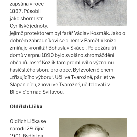
zapsána v roce
1887. Působil
jako sbormistr
Cyrillské jednoty,
jejímž protektorem byl farář Václav Kosmák. Jako o
dobrém zahradníkovi se o něm v Pamětní knize
zmiňuje kronikář Bohuslav Skácel. Po požáru tří
domů v srpnu 1890 bylo svoláno shromáždění
občanů. Josef Kozlík tam promluvil o významu
hasičského sboru pro obec. Byl zvolen členem
„zřizujícího výboru“. Učil ve Tvarožné, pár let ve
Šlapanicích, znovu ve Tvarožné, učiteloval i v
Bílovicích nad Svitavou.
Oldřich Lička
Oldřich Lička se
narodil 29. října
1901. Bydlel na