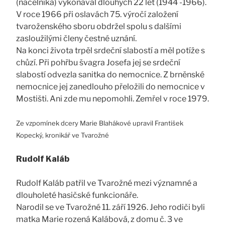
(náčelníka) vykonával dlouhých 22 let (1944 -1966).
V roce 1966 při oslavách 75. výročí založení
tvaroženského sboru obdržel spolu s dalšími
zasloužilými členy čestné uznání.
Na konci života trpěl srdeční slabostí a měl potíže s
chůzí. Při pohřbu švagra Josefa jej se srdeční
slabostí odvezla sanitka do nemocnice. Z brněnské
nemocnice jej zanedlouho přeložili do nemocnice v
Mostišti. Ani zde mu nepomohli. Zemřel v roce 1979.
Ze vzpomínek dcery Marie Blahákové upravil František
Kopecký, kronikář ve Tvarožné
Rudolf Kaláb
Rudolf Kaláb patřil ve Tvarožné mezi významné a
dlouholeté hasičské funkcionáře.
Narodil se ve Tvarožné 11. září 1926. Jeho rodiči byli
matka Marie rozená Kalábová, z domu č. 3 ve