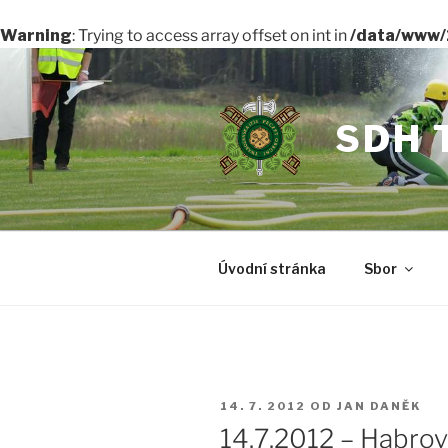
Warning
: Trying to access array offset on int in
/data/www/
Přejít
k
obsahu
SDH 
webu
Úvodní stránka
Sbor
PUBLIKOVÁNO
14. 7. 2012
OD
JAN DANĚK
14.7.2012 – Habrov