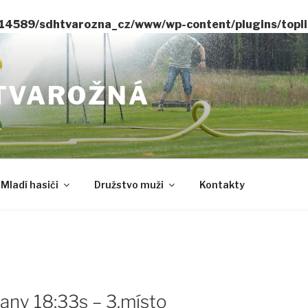
14589/sdhtvarozna_cz/www/wp-content/plugins/toplis
TVAROŽNÁ
Mladí hasiči
Družstvo muži
Kontakty
any 18:33s – 3.místo