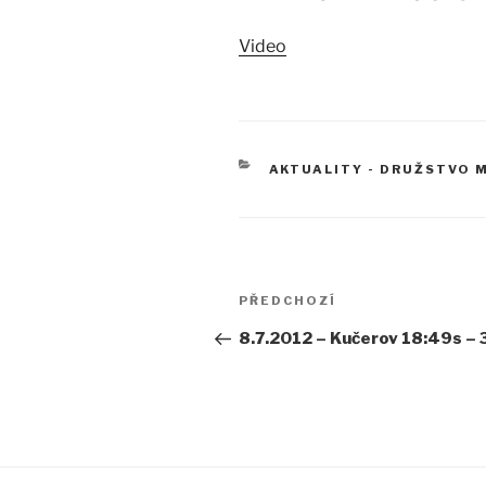
Video
RUBRIKY
AKTUALITY - DRUŽSTVO 
Navigace
Předchozí
PŘEDCHOZÍ
pro
příspěvek
8.7.2012 – Kučerov 18:49s – 
příspěvek