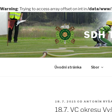
Warning
: Trying to access array offset on int in
/data/www/
Přejít
k
obsahu
SDH 
webu
Úvodní stránka
Sbor
PUBLIKOVÁNO
18. 7. 2015
OD
ANTONÍN RYŠ
18.7. VC okresu Vyš