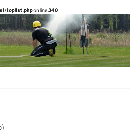
t/toplist.php
on line
340
o)