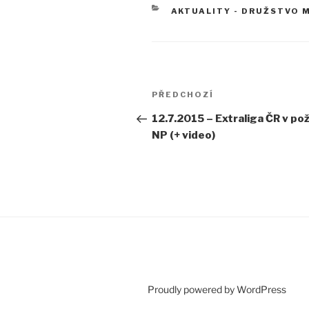
RUBRIKY
AKTUALITY - DRUŽSTVO 
Navigace
Předchozí
PŘEDCHOZÍ
pro
příspěvek
12.7.2015 – Extraliga ČR v po
příspěvek
NP (+ video)
Proudly powered by WordPress