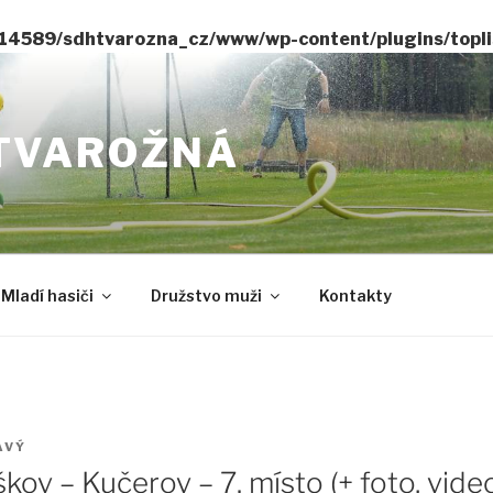
14589/sdhtvarozna_cz/www/wp-content/plugins/toplis
TVAROŽNÁ
Mladí hasiči
Družstvo muži
Kontakty
AVÝ
kov – Kučerov – 7. místo (+ foto, vide