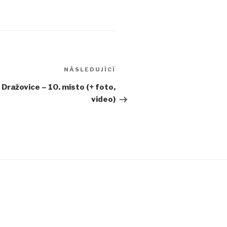
Následující
NÁSLEDUJÍCÍ
příspěvek
 Dražovice – 10. místo (+ foto,
video)