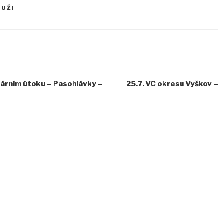
MUŽI
žárním útoku – Pasohlávky –
25.7. VC okresu Vyškov –