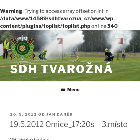
Warning
: Trying to access array offset on int in
/data/www/14589/sdhtvarozna_cz/www/wp-
content/plugins/toplist/toplist.php
on line
340
Přejít
k
obsahu
webu
SDH TVAROŽNÁ
Menu
PUBLIKOVÁNO
20. 5. 2012
OD
JAN DANĚK
19.5.2012 Omice_17:20s – 3.místo
2B, široké hadice..