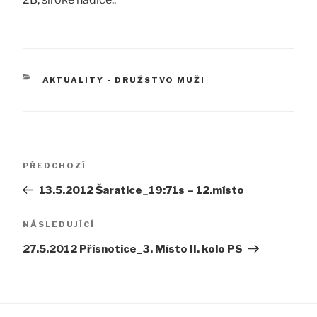
RUBRIKY
AKTUALITY - DRUŽSTVO MUŽI
Navigace
Předchozí
PŘEDCHOZÍ
pro
příspěvek
13.5.2012 Šaratice_19:71s – 12.místo
příspěvek
Následující
NÁSLEDUJÍCÍ
příspěvek
27.5.2012 Přísnotice_3. Místo II. kolo PS