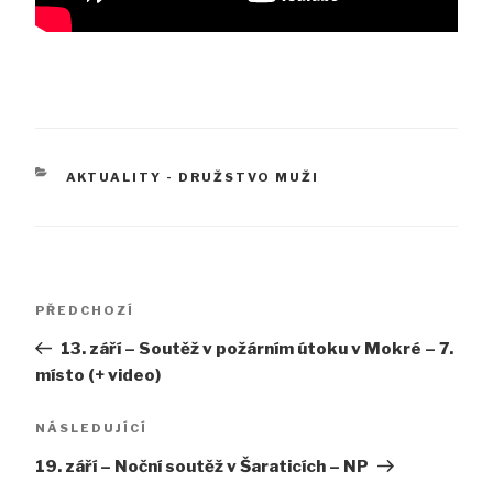
RUBRIKY
AKTUALITY - DRUŽSTVO MUŽI
Navigace
Předchozí
PŘEDCHOZÍ
pro
příspěvek
13. září – Soutěž v požárním útoku v Mokré – 7.
příspěvek
místo (+ video)
Následující
NÁSLEDUJÍCÍ
příspěvek
19. září – Noční soutěž v Šaraticích – NP