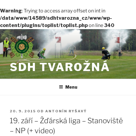
Warning
: Trying to access array offset on int in
/data/www/14589/sdhtvarozna_cz/www/wp-
content/plugins/toplist/toplist.php
on line
340
Přejít
k
obsahu
webu
SDH TVAROŽNÁ
Menu
PUBLIKOVÁNO
20. 9. 2015
OD
ANTONÍN RYŠAVÝ
19. září – Žďárská liga – Stanoviště
– NP (+ video)