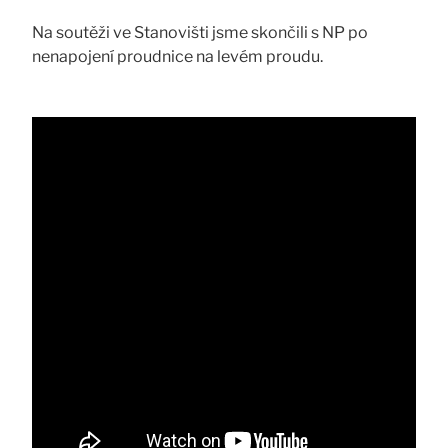
Na soutěži ve Stanovišti jsme skončili s NP po
nenapojení proudnice na levém proudu.