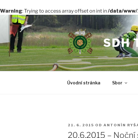
Warning
: Trying to access array offset on int in
/data/www/
Přejít
k
obsahu
SDH 
webu
Úvodní stránka
Sbor
PUBLIKOVÁNO
21. 6. 2015
OD
ANTONÍN RYŠ
20.6.2015 – Noční