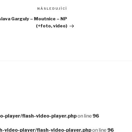
Následující
NÁSLEDUJÍCÍ
příspěvek
oslava Garguly – Moutnice – NP
(+foto, video)
-player/flash-video-player.php
on line
96
video-player/flash-video-player.php
on line
96