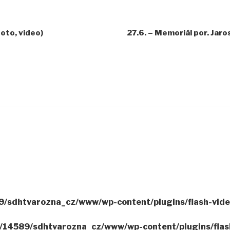
oto, video)
27.6. – Memoriál por. Jar
/sdhtvarozna_cz/www/wp-content/plugins/flash-video
14589/sdhtvarozna_cz/www/wp-content/plugins/flash-