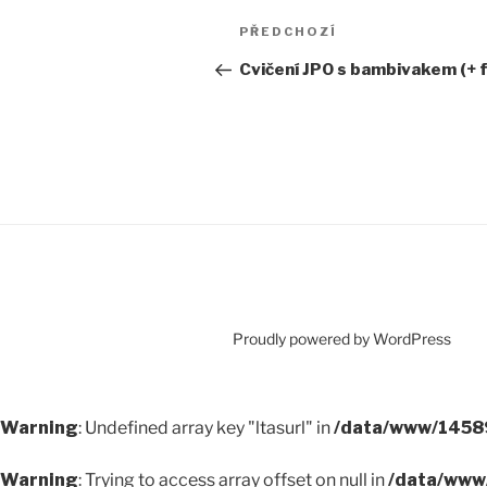
Navigace
Předchozí
PŘEDCHOZÍ
pro
příspěvek
Cvičení JPO s bambivakem (+ f
příspěvek
Proudly powered by WordPress
Warning
: Undefined array key "ltasurl" in
/data/www/14589
Warning
: Trying to access array offset on null in
/data/www/