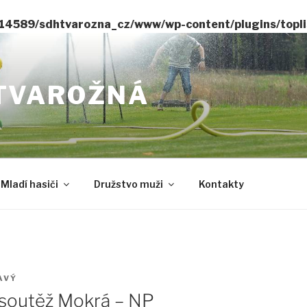
14589/sdhtvarozna_cz/www/wp-content/plugins/toplis
TVAROŽNÁ
Mladí hasiči
Družstvo muži
Kontakty
AVÝ
 soutěž Mokrá – NP