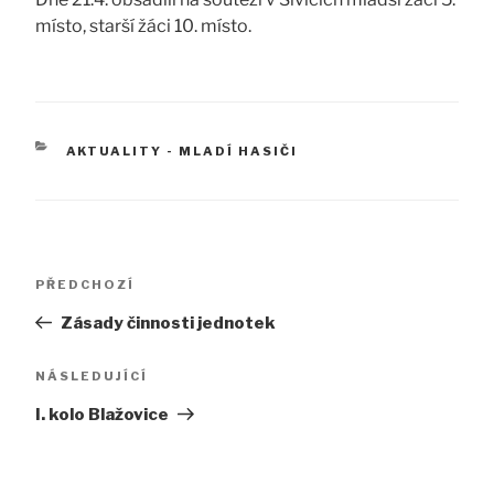
místo, starší žáci 10. místo.
RUBRIKY
AKTUALITY - MLADÍ HASIČI
Navigace
Předchozí
PŘEDCHOZÍ
pro
příspěvek
Zásady činnosti jednotek
příspěvek
Následující
NÁSLEDUJÍCÍ
příspěvek
I. kolo Blažovice