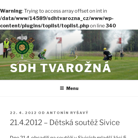
Warning
: Trying to access array offset on int in
/data/www/14589/sdhtvarozna_cz/www/wp-
content/plugins/toplist/toplist.php
on line
340
Přejít
k
obsahu
webu
SDH TVAROŽNÁ
Menu
PUBLIKOVÁNO
22. 4. 2012
OD
ANTONÍN RYŠAVÝ
21.4.2012 – Dětská soutěž Sivice
Dne 21.4. obsadili na soutěži v Sivicích mladší žáci 5.