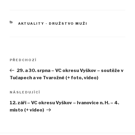
RUBRIKY
AKTUALITY - DRUŽSTVO MUŽI
Navigace
Předchozí
PŘEDCHOZÍ
pro
příspěvek
29. a 30. srpna – VC okresu Vyškov – soutěže v
příspěvek
Tučapech a ve Tvarožné (+ foto, video)
Následující
NÁSLEDUJÍCÍ
příspěvek
12. září – VC okresu Vyškov – Ivanovice n. H. – 4.
místo (+ video)