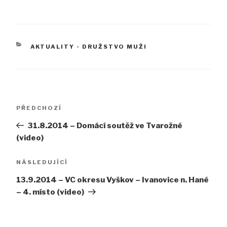
RUBRIKY
AKTUALITY - DRUŽSTVO MUŽI
Navigace
Předchozí
PŘEDCHOZÍ
pro
příspěvek
31.8.2014 – Domácí soutěž ve Tvarožné
příspěvek
(video)
Následující
NÁSLEDUJÍCÍ
příspěvek
13.9.2014 – VC okresu Vyškov – Ivanovice n. Hané
– 4. místo (video)