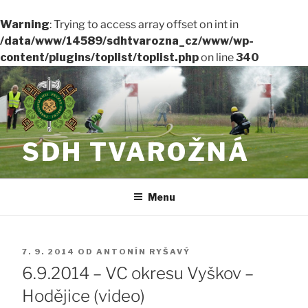
Warning
: Trying to access array offset on int in
/data/www/14589/sdhtvarozna_cz/www/wp-
content/plugins/toplist/toplist.php
on line
340
Přejít
k
obsahu
webu
SDH TVAROŽNÁ
Menu
PUBLIKOVÁNO
7. 9. 2014
OD
ANTONÍN RYŠAVÝ
6.9.2014 – VC okresu Vyškov –
Hodějice (video)