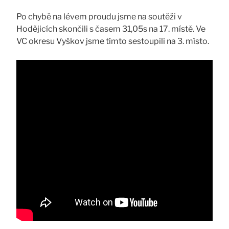
Po chybě na lévem proudu jsme na soutěži v
Hodějicích skončili s časem 31,05s na 17. místě. Ve
VC okresu Vyškov jsme tímto sestoupili na 3. místo.