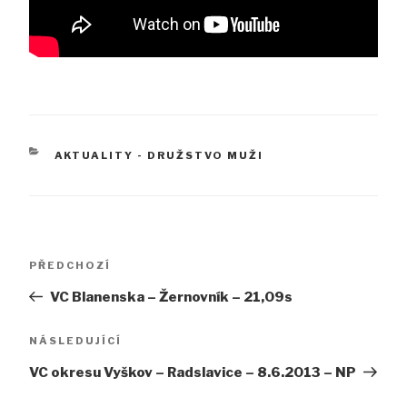
RUBRIKY
AKTUALITY - DRUŽSTVO MUŽI
Navigace
Předchozí
PŘEDCHOZÍ
pro
příspěvek
VC Blanenska – Žernovník – 21,09s
příspěvek
Následující
NÁSLEDUJÍCÍ
příspěvek
VC okresu Vyškov – Radslavice – 8.6.2013 – NP