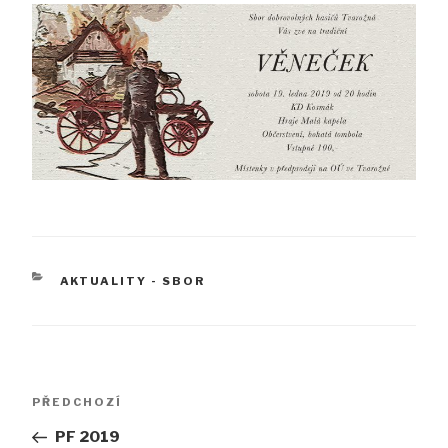
RUBRIKY
AKTUALITY - SBOR
Navigace
Předchozí
PŘEDCHOZÍ
pro
příspěvek
PF 2019
příspěvek