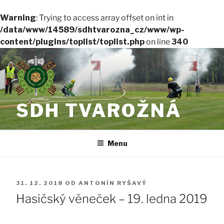
Warning
: Trying to access array offset on int in
/data/www/14589/sdhtvarozna_cz/www/wp-
content/plugins/toplist/toplist.php
on line
340
Přejít
k
obsahu
webu
SDH TVAROŽNÁ
Menu
PUBLIKOVÁNO
31. 12. 2018
OD
ANTONÍN RYŠAVÝ
Hasičský věneček – 19. ledna 2019