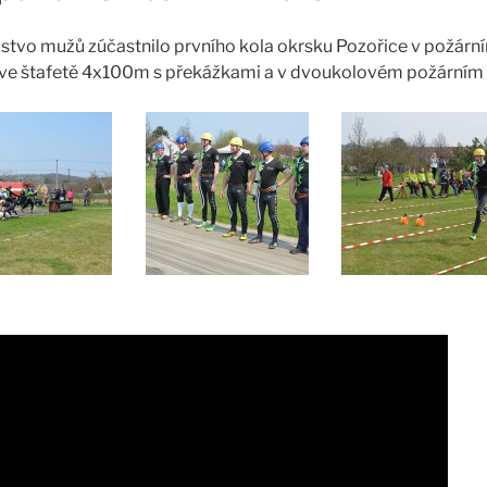
žstvo mužů zúčastnilo prvního kola okrsku Pozořice v požární
se ve štafetě 4x100m s překážkami a v dvoukolovém požárním 