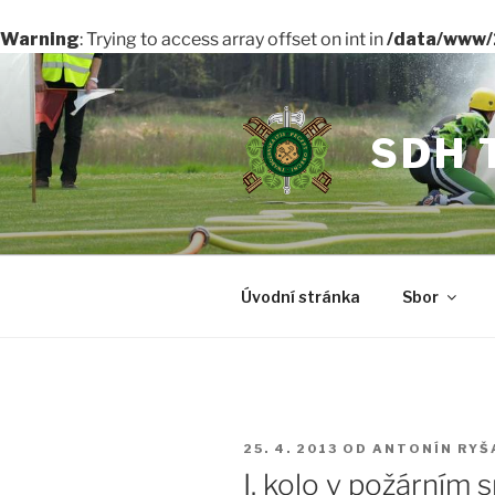
Warning
: Trying to access array offset on int in
/data/www/
Přejít
k
obsahu
SDH 
webu
Úvodní stránka
Sbor
PUBLIKOVÁNO
25. 4. 2013
OD
ANTONÍN RYŠ
I. kolo v požárním 