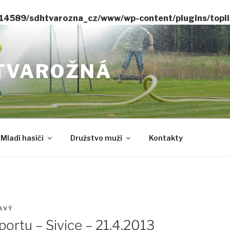
14589/sdhtvarozna_cz/www/wp-content/plugins/toplis
TVAROŽNÁ
Mladí hasiči
Družstvo muži
Kontakty
AVÝ
sportu – Sivice – 21.4.2013