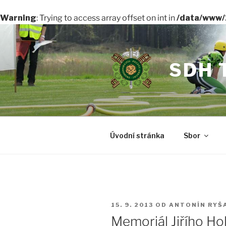
Warning
: Trying to access array offset on int in
/data/www/
Přejít
k
obsahu
SDH 
webu
Úvodní stránka
Sbor
PUBLIKOVÁNO
15. 9. 2013
OD
ANTONÍN RYŠ
Memoriál Jiřího Hol