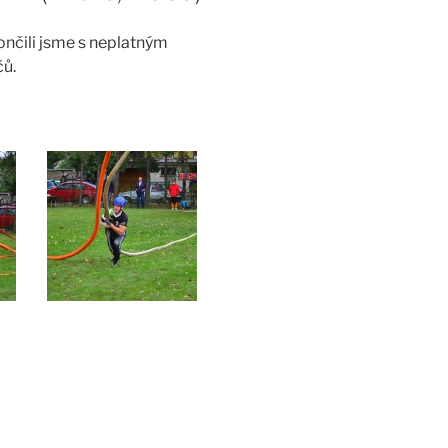
ončili jsme s neplatným
čů.