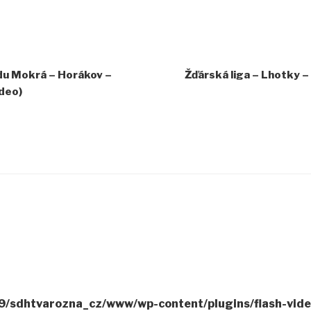
du Mokrá – Horákov –
Žďárská liga – Lhotky –
ideo)
/sdhtvarozna_cz/www/wp-content/plugins/flash-video