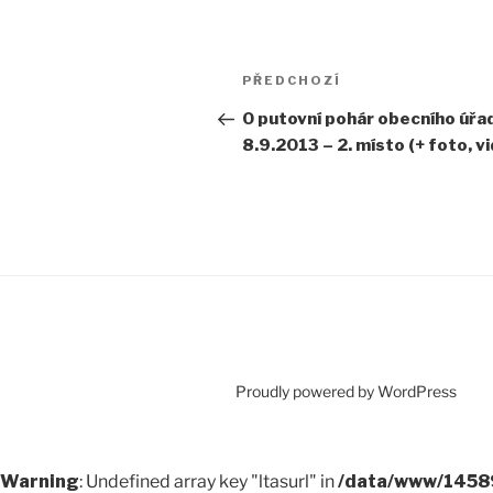
Navigace
Předchozí
PŘEDCHOZÍ
pro
příspěvek
O putovní pohár obecního úřa
příspěvek
8.9.2013 – 2. místo (+ foto, v
Proudly powered by WordPress
Warning
: Undefined array key "ltasurl" in
/data/www/14589