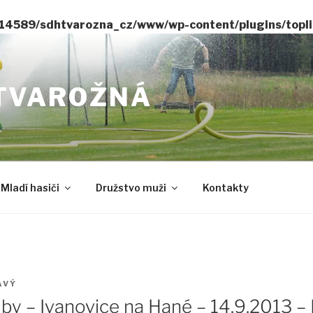
14589/sdhtvarozna_cz/www/wp-content/plugins/toplis
TVAROŽNÁ
Mladí hasiči
Družstvo muži
Kontakty
AVÝ
by – Ivanovice na Hané – 14.9.2013 – 