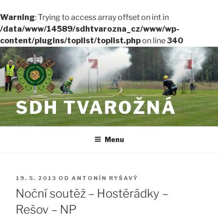
Warning
: Trying to access array offset on int in
/data/www/14589/sdhtvarozna_cz/www/wp-
content/plugins/toplist/toplist.php
on line
340
Přejít
k
obsahu
webu
SDH TVAROŽNÁ
Menu
PUBLIKOVÁNO
19. 5. 2013
OD
ANTONÍN RYŠAVÝ
Noční soutěž – Hostěrádky –
Rešov – NP