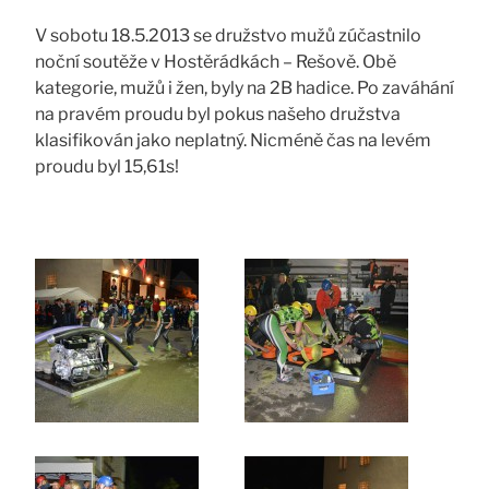
V sobotu 18.5.2013 se družstvo mužů zúčastnilo
noční soutěže v Hostěrádkách – Rešově. Obě
kategorie, mužů i žen, byly na 2B hadice. Po zaváhání
na pravém proudu byl pokus našeho družstva
klasifikován jako neplatný. Nicméně čas na levém
proudu byl 15,61s!