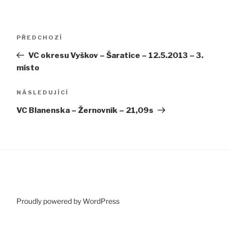
Navigace
Předchozí
PŘEDCHOZÍ
pro
příspěvek
VC okresu Vyškov – Šaratice – 12.5.2013 – 3.
příspěvek
místo
Následující
NÁSLEDUJÍCÍ
příspěvek
VC Blanenska – Žernovník – 21,09s
Proudly powered by WordPress