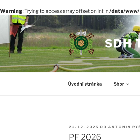
Warning
: Trying to access array offset on int in
/data/www/
Přejít
k
obsahu
SDH 
webu
Úvodní stránka
Sbor
PUBLIKOVÁNO
21. 12. 2025
OD
ANTONÍN RY
PF 2026