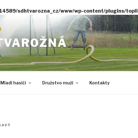
14589/sdhtvarozna_cz/www/wp-content/plugins/toplis
TVAROŽNÁ
Mladí hasiči
Družstvo muži
Kontakty
ŠAVÝ