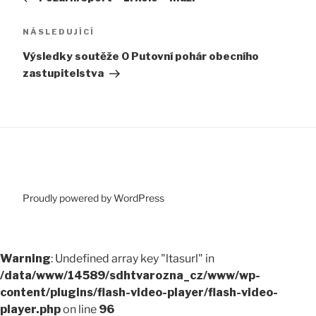
příspěvek
Následující
NÁSLEDUJÍCÍ
příspěvek
Výsledky soutěže O Putovní pohár obecního
zastupitelstva
Proudly powered by WordPress
Warning
: Undefined array key "ltasurl" in
/data/www/14589/sdhtvarozna_cz/www/wp-
content/plugins/flash-video-player/flash-video-
player.php
on line
96