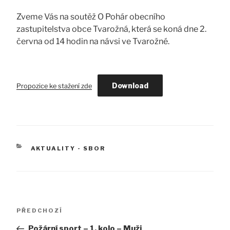
Zveme Vás na soutěž O Pohár obecního
zastupitelstva obce Tvarožná, která se koná dne 2.
června od 14 hodin na návsi ve Tvarožné.
Download
Propozice ke stažení zde
RUBRIKY
AKTUALITY - SBOR
Navigace
Předchozí
PŘEDCHOZÍ
pro
příspěvek
Požární sport – 1. kolo – Muži