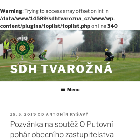
Warning
: Trying to access array offset on int in
/data/www/14589/sdhtvarozna_cz/www/wp-
content/plugins/toplist/toplist.php
on line
340
Přejít
k
obsahu
webu
SDH TVAROŽNÁ
Menu
PUBLIKOVÁNO
15. 5. 2019
OD
ANTONÍN RYŠAVÝ
Pozvánka na soutěž O Putovní
pohár obecního zastupitelstva