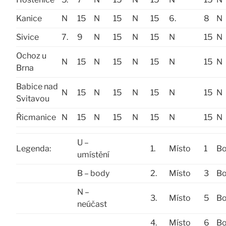
Kanice
N
15
N
15
N
15
6.
8
N
Sivice
7.
9
N
15
N
15
N
15
N
Ochoz u
N
15
N
15
N
15
N
15
N
Brna
Babice nad
N
15
N
15
N
15
N
15
N
Svitavou
Řicmanice
N
15
N
15
N
15
N
15
N
U –
Legenda:
1.
Místo
1
B
umístění
B – body
2.
Místo
3
B
N –
3.
Místo
5
B
neúčast
4.
Místo
6
B