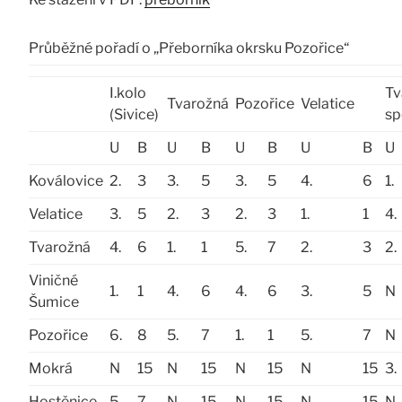
Průběžné pořadí o „Přeborníka okrsku Pozořice“
I.kolo
Tv
Tvarožná
Pozořice
Velatice
(Sivice)
sp
U
B
U
B
U
B
U
B
U
Koválovice
2.
3
3.
5
3.
5
4.
6
1.
Velatice
3.
5
2.
3
2.
3
1.
1
4.
Tvarožná
4.
6
1.
1
5.
7
2.
3
2.
Viničné
1.
1
4.
6
4.
6
3.
5
N
Šumice
Pozořice
6.
8
5.
7
1.
1
5.
7
N
Mokrá
N
15
N
15
N
15
N
15
3.
Hostěnice
5.
7
N
15
N
15
N
15
N