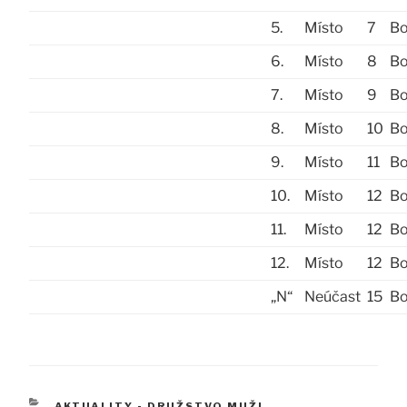
5.
Místo
7
B
6.
Místo
8
B
7.
Místo
9
B
8.
Místo
10
B
9.
Místo
11
B
10.
Místo
12
B
11.
Místo
12
B
12.
Místo
12
B
„N“
Neúčast
15
B
RUBRIKY
AKTUALITY - DRUŽSTVO MUŽI