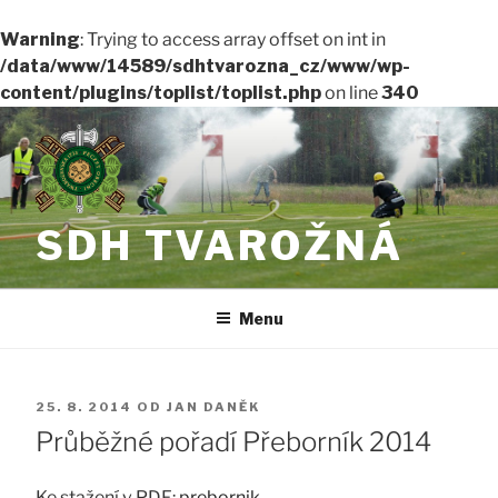
Warning
: Trying to access array offset on int in
/data/www/14589/sdhtvarozna_cz/www/wp-
content/plugins/toplist/toplist.php
on line
340
Přejít
k
obsahu
webu
SDH TVAROŽNÁ
Menu
PUBLIKOVÁNO
25. 8. 2014
OD
JAN DANĚK
Průběžné pořadí Přeborník 2014
Ke stažení v PDF:
prebornik