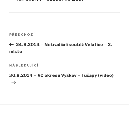
Navigace
Předchozí
PŘEDCHOZÍ
pro
příspěvek
24.8.2014 – Netradiční soutěž Velatice – 2.
příspěvek
místo
Následující
NÁSLEDUJÍCÍ
příspěvek
30.8.2014 – VC okresu Vyškov – Tučapy (video)