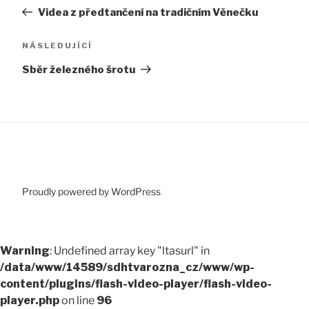
příspěvek
Videa z předtančení na tradičním Věnečku
příspěvek
Následující
NÁSLEDUJÍCÍ
příspěvek
Sběr železného šrotu
Proudly powered by WordPress
Warning
: Undefined array key "ltasurl" in
/data/www/14589/sdhtvarozna_cz/www/wp-
content/plugins/flash-video-player/flash-video-
player.php
on line
96