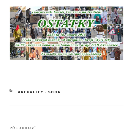
RUBRIKY
AKTUALITY - SBOR
Navigace
Předchozí
PŘEDCHOZÍ
pro