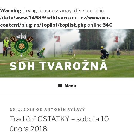
Warning
: Trying to access array offset on int in
/data/www/14589/sdhtvarozna_cz/www/wp-
content/plugins/toplist/toplist.php
on line
340
Přejít
k
obsahu
webu
SDH TVAROŽNÁ
Menu
PUBLIKOVÁNO
25. 1. 2018
OD
ANTONÍN RYŠAVÝ
Tradiční OSTATKY – sobota 10.
února 2018