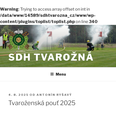
Warning
: Trying to access array offset on int in
/data/www/14589/sdhtvarozna_cz/www/wp-
content/plugins/toplist/toplist.php
on line
340
Přejít
k
obsahu
webu
SDH TVAROŽNÁ
Menu
PUBLIKOVÁNO
4. 8. 2025
OD
ANTONÍN RYŠAVÝ
Tvaroženská pouť 2025