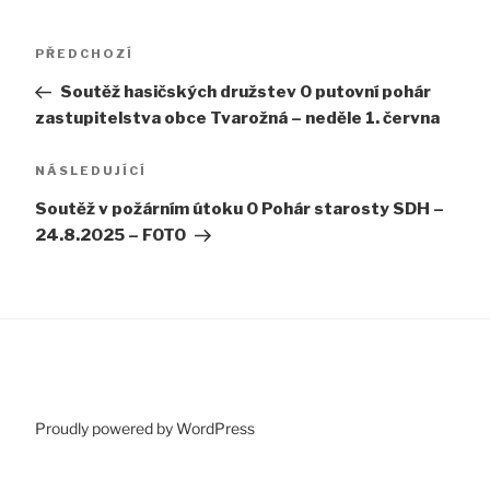
Navigace
Předchozí
PŘEDCHOZÍ
pro
příspěvek
Soutěž hasičských družstev O putovní pohár
příspěvek
zastupitelstva obce Tvarožná – neděle 1. června
Následující
NÁSLEDUJÍCÍ
příspěvek
Soutěž v požárním útoku O Pohár starosty SDH –
24.8.2025 – FOTO
Proudly powered by WordPress