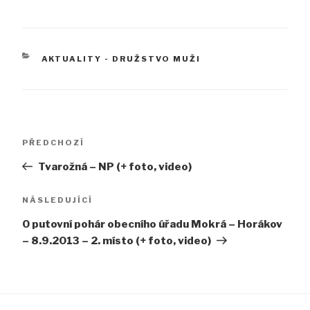
RUBRIKY
AKTUALITY - DRUŽSTVO MUŽI
Navigace
Předchozí
PŘEDCHOZÍ
pro
příspěvek
Tvarožná – NP (+ foto, video)
příspěvek
Následující
NÁSLEDUJÍCÍ
příspěvek
O putovní pohár obecního úřadu Mokrá – Horákov
– 8.9.2013 – 2. místo (+ foto, video)