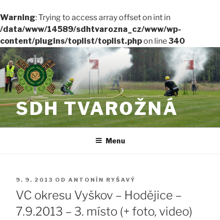
Warning
: Trying to access array offset on int in
/data/www/14589/sdhtvarozna_cz/www/wp-
content/plugins/toplist/toplist.php
on line
340
Přejít
k
obsahu
webu
SDH TVAROŽNÁ
Menu
PUBLIKOVÁNO
9. 9. 2013
OD
ANTONÍN RYŠAVÝ
VC okresu Vyškov – Hodějice –
7.9.2013 – 3. místo (+ foto, video)