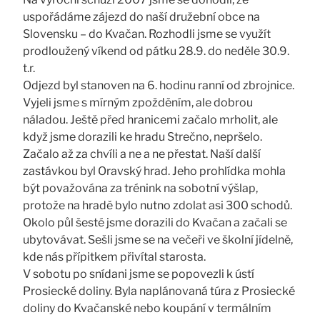
uspořádáme zájezd do naší družební obce na
Slovensku – do Kvačan. Rozhodli jsme se využít
prodloužený víkend od pátku 28.9. do neděle 30.9.
t.r.
Odjezd byl stanoven na 6. hodinu ranní od zbrojnice.
Vyjeli jsme s mírným zpožděním, ale dobrou
náladou. Ještě před hranicemi začalo mrholit, ale
když jsme dorazili ke hradu Strečno, nepršelo.
Začalo až za chvíli a ne a ne přestat. Naší další
zastávkou byl Oravský hrad. Jeho prohlídka mohla
být považována za trénink na sobotní výšlap,
protože na hradě bylo nutno zdolat asi 300 schodů.
Okolo půl šesté jsme dorazili do Kvačan a začali se
ubytovávat. Sešli jsme se na večeři ve školní jídelně,
kde nás přípitkem přivítal starosta.
V sobotu po snídani jsme se popovezli k ústí
Prosiecké doliny. Byla naplánovaná túra z Prosiecké
doliny do Kvačanské nebo koupání v termálním