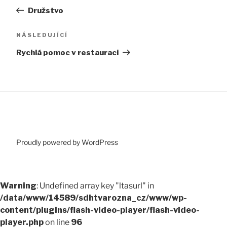
příspěvek
Družstvo
příspěvek
Následující
NÁSLEDUJÍCÍ
příspěvek
Rychlá pomoc v restauraci
Proudly powered by WordPress
Warning
: Undefined array key "ltasurl" in
/data/www/14589/sdhtvarozna_cz/www/wp-
content/plugins/flash-video-player/flash-video-
player.php
on line
96