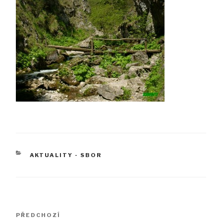
RUBRIKY
AKTUALITY - SBOR
Navigace
Předchozí
PŘEDCHOZÍ
pro