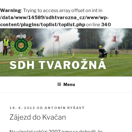
Warning
: Trying to access array offset on int in
/data/www/14589/sdhtvarozna_cz/www/wp-
content/plugins/toplist/toplist.php
on line
340
Přejít
k
obsahu
webu
SDH TVAROŽNÁ
Menu
PUBLIKOVÁNO
14. 4. 2012
OD
ANTONÍN RYŠAVÝ
Zájezd do Kvačan
Na výroční schůzi 2007 jsme se dohodli, že