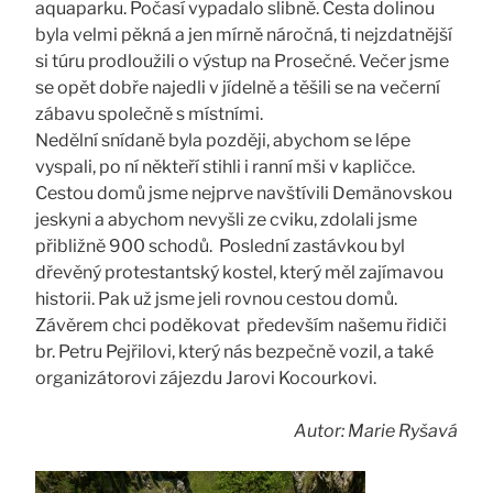
aquaparku. Počasí vypadalo slibně. Cesta dolinou
byla velmi pěkná a jen mírně náročná, ti nejzdatnější
si túru prodloužili o výstup na Prosečné. Večer jsme
se opět dobře najedli v jídelně a těšili se na večerní
zábavu společně s místními.
Nedělní snídaně byla později, abychom se lépe
vyspali, po ní někteří stihli i ranní mši v kapličce.
Cestou domů jsme nejprve navštívili Demänovskou
jeskyni a abychom nevyšli ze cviku, zdolali jsme
přibližně 900 schodů. Poslední zastávkou byl
dřevěný protestantský kostel, který měl zajímavou
historii. Pak už jsme jeli rovnou cestou domů.
Závěrem chci poděkovat především našemu řidiči
br. Petru Pejřilovi, který nás bezpečně vozil, a také
organizátorovi zájezdu Jarovi Kocourkovi.
Autor: Marie Ryšavá